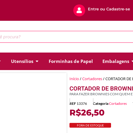
Entre ou Cadastre-se
Utensílios
Forminhas de Papel
Embalagens
Início
/
Cortadores
/ CORTADOR DE
CORTADOR DE BROWNI
PARA FAZER BROWNIES COM QUEM 
REF
13376
Categoria
Cortadores
R$
26,50
FORA DE ESTOQUE