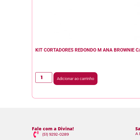
KIT CORTADORES REDONDO M ANA BROWNIE C
Adicionar ao carrinho
Fale com a Divina!
S
A 
(51) 9292-0289