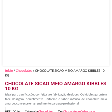
Início
/
Chocolates
/ CHOCOLATE SICAO MEIO AMARGO KIBBLES 10
KG
CHOCOLATE SICAO MEIO AMARGO KIBBLES
10 KG
Ideal para panificação, confeitaria e fabricação de doces. Os kibbles garantem
fácil dosagem, derretimento uniforme e sabor intenso de chocolate meio
amargo, com excelente rendimento para uso profissional.
REF
10016
Categoria
Chocolates
Tag
Chocolates e Coberturas