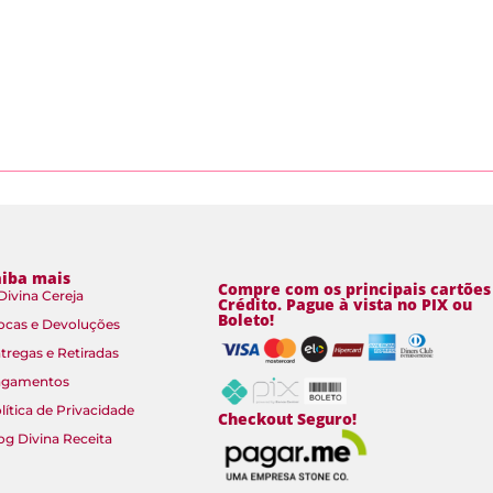
aiba mais
Compre com os principais cartões
Divina Cereja
Crédito. Pague à vista no PIX ou
Boleto!
ocas e Devoluções
tregas e Retiradas
agamentos
lítica de Privacidade
Checkout Seguro!
og Divina Receita