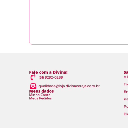
Fale com a Divina!
S
A 
(51) 9292-0289
Tr
qualidade@loja.divinacereja.com.br
Meus dados
En
Minha Conta
Meus Pedidos
P
Po
Bl