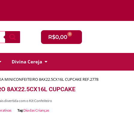
0
R$
0,00
Divina Cereja
XA MINICONFEITEIRO 8AX22.5CX16L CUPCAKE REF.2778
RO 8AX22.5CX16L CUPCAKE
s divertida com o Kit Confeiteiro
rativas
Tag
Dia das Crianças