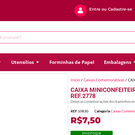
Entre ou Cadastre-se
Utensílios
Forminhas de Papel
Embalagens
Início
/
Caixas Comemorativas
/ CAI
CAIXA MINICONFEITEI
REF.2778
Deixe as comemorações dos baixinhos mai
REF
10830
Categoria
Caixas Comemo
R$
7,50
EM ESTOQUE