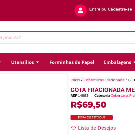
Entre ou Cadastre-se
Utensílios
Forminhas de Papel
Embalagens
Início
/
Coberturas Fracionada
/ GO
GOTA FRACIONADA ME
REF
14883
Categoria
Coberturas Fr
R$
69,50
FORA DE ESTOQUE
Lista de Desejos