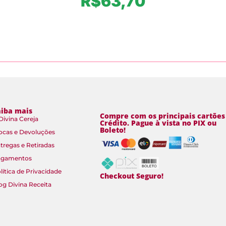
R$
63,70
aiba mais
Compre com os principais cartões
Divina Cereja
Crédito. Pague à vista no PIX ou
Boleto!
ocas e Devoluções
tregas e Retiradas
agamentos
lítica de Privacidade
Checkout Seguro!
og Divina Receita