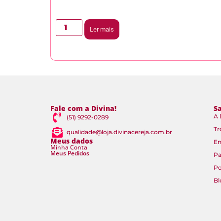
Ler mais
Fale com a Divina!
S
A 
(51) 9292-0289
Tr
qualidade@loja.divinacereja.com.br
Meus dados
En
Minha Conta
Meus Pedidos
P
Po
Bl