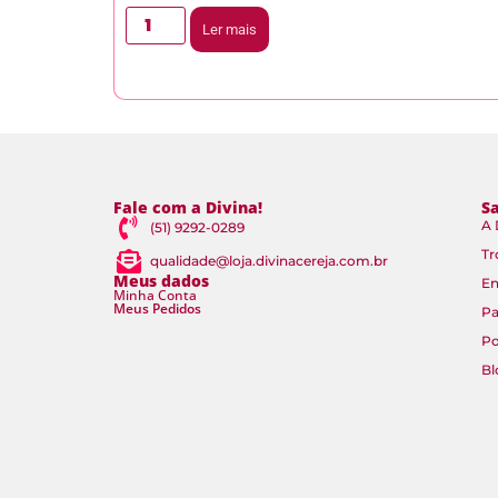
Ler mais
Fale com a Divina!
S
A 
(51) 9292-0289
Tr
qualidade@loja.divinacereja.com.br
Meus dados
En
Minha Conta
Meus Pedidos
P
Po
Bl