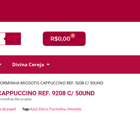
0
R$
0,00
Divina Cereja
FORMINHA MIOSOTIS CAPPUCCINO REF. 9208 C/ 50UND
APPUCCINO REF. 9208 C/ 50UND
forminhas decoradas
s de papel
Tags
Azul
,
Doce
,
Forminha
,
Miosotis