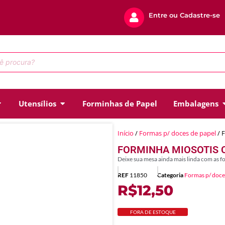
Entre ou Cadastre-se
Utensílios
Forminhas de Papel
Embalagens
Início
/
Formas p/ doces de papel
/ 
FORMINHA MIOSOTIS C
Deixe sua mesa ainda mais linda com as 
REF
11850
Categoria
Formas p/ doce
R$
12,50
FORA DE ESTOQUE