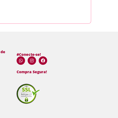
Ler
 de
#Conecte-se!
Compra Segura!