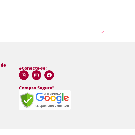
Ler
 de
#Conecte-se!
Compra Segura!