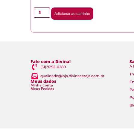
Adicionar ao carrinho
Fale com a Divina!
S
A 
(51) 9292-0289
Tr
qualidade@loja.divinacereja.com.br
Meus dados
En
Minha Conta
Meus Pedidos
P
Po
Bl