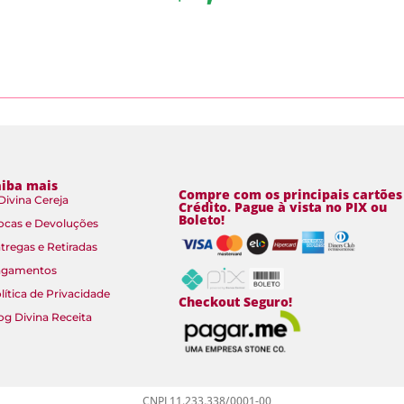
aiba mais
Compre com os principais cartões
Divina Cereja
Crédito. Pague à vista no PIX ou
Boleto!
ocas e Devoluções
tregas e Retiradas
agamentos
lítica de Privacidade
Checkout Seguro!
og Divina Receita
CNPJ 11.233.338/0001-00