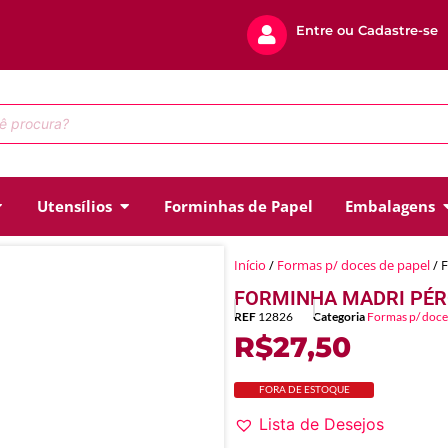
Entre ou Cadastre-se
Utensílios
Forminhas de Papel
Embalagens
Início
/
Formas p/ doces de papel
/ 
FORMINHA MADRI PÉR
REF
12826
Categoria
Formas p/ doce
R$
27,50
FORA DE ESTOQUE
Lista de Desejos