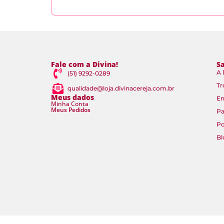
Fale com a Divina!
S
A 
(51) 9292-0289
Tr
qualidade@loja.divinacereja.com.br
Meus dados
En
Minha Conta
Meus Pedidos
P
Po
Bl