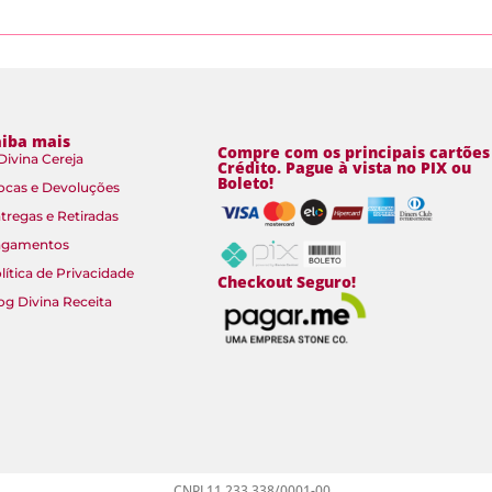
aiba mais
Compre com os principais cartões
Divina Cereja
Crédito. Pague à vista no PIX ou
Boleto!
ocas e Devoluções
tregas e Retiradas
agamentos
lítica de Privacidade
Checkout Seguro!
og Divina Receita
CNPJ 11.233.338/0001-00