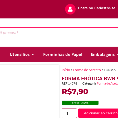
Entre ou Cadastre-se
Utensílios
Forminhas de Papel
Embalagens
Início
/
Forma de Acetato
/ FORMA E
FORMA ERÓTICA BWB 9
REF
14578
Categoria
Forma de Acet
R$
7,90
EM ESTOQUE
Adicionar ao carrinh