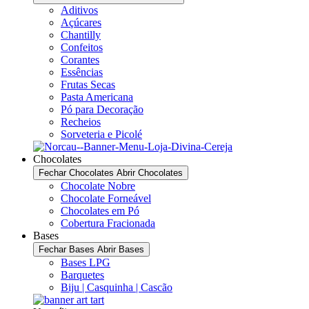
Aditivos
Açúcares
Chantilly
Confeitos
Corantes
Essências
Frutas Secas
Pasta Americana
Pó para Decoração
Recheios
Sorveteria e Picolé
Chocolates
Fechar Chocolates
Abrir Chocolates
Chocolate Nobre
Chocolate Forneável
Chocolates em Pó
Cobertura Fracionada
Bases
Fechar Bases
Abrir Bases
Bases LPG
Barquetes
Biju | Casquinha | Cascão