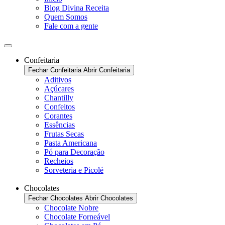
Blog Divina Receita
Quem Somos
Fale com a gente
Confeitaria
Fechar Confeitaria
Abrir Confeitaria
Aditivos
Açúcares
Chantilly
Confeitos
Corantes
Essências
Frutas Secas
Pasta Americana
Pó para Decoração
Recheios
Sorveteria e Picolé
Chocolates
Fechar Chocolates
Abrir Chocolates
Chocolate Nobre
Chocolate Forneável