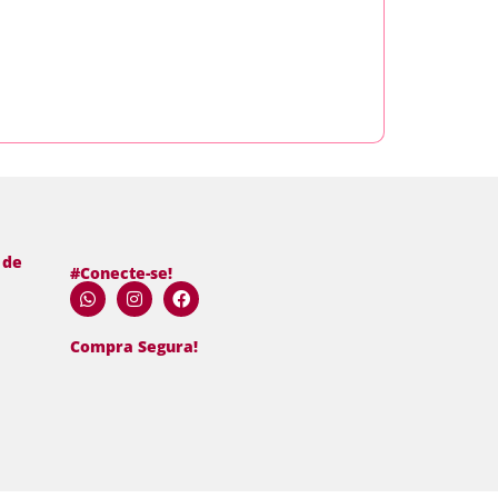
Adi
 de
#Conecte-se!
Compra Segura!