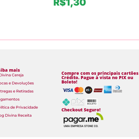
R$
1,30
aiba mais
Compre com os principais cartões
Divina Cereja
Crédito. Pague à vista no PIX ou
Boleto!
ocas e Devoluções
tregas e Retiradas
agamentos
lítica de Privacidade
Checkout Seguro!
og Divina Receita