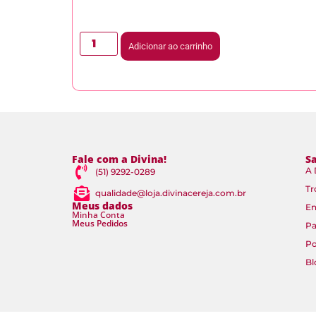
Adicionar ao carrinho
Fale com a Divina!
S
A 
(51) 9292-0289
Tr
qualidade@loja.divinacereja.com.br
Meus dados
En
Minha Conta
Meus Pedidos
P
Po
Bl