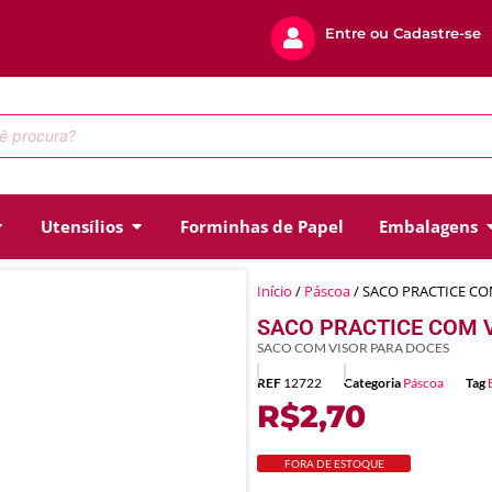
Entre ou Cadastre-se
Utensílios
Forminhas de Papel
Embalagens
Início
/
Páscoa
/ SACO PRACTICE C
SACO PRACTICE COM 
SACO COM VISOR PARA DOCES
REF
12722
Categoria
Páscoa
Tag
R$
2,70
FORA DE ESTOQUE