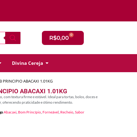
0
R$
0,00
Divina Cereja
 PRINCIPIO ABACAXI 1.01KG
NCIPIO ABACAXI 1.01KG
 com textura firme e estável. Ideal para tortas, bolos, doces e
or, oferecendo praticidade e ótimo rendimento.
gs
Abacaxi
,
Bom Princípio
,
Forneável
,
Recheio
,
Sabor