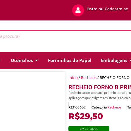
Entre ou Cadastre-se
Utensílios
Forminhas de Papel
Embalagens
Início
/
Recheios
/ RECHEIO FORNO B
RECHEIO FORNO B PRI
Recheio sabor abacaxi, próprio para forno,
aplicações que exigem resistência ao cal
REF
08602
Categoria
Recheios
Ta
R$
29,50
EM ESTOQUE