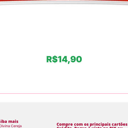
R$
14,90
aiba mais
Compre com os principais cartões
Divina Cereja