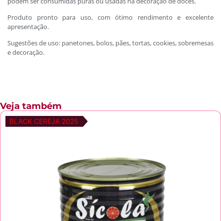
podem ser consumidas puras ou usadas na decoração de doces.
Produto pronto para uso, com ótimo rendimento e excelente
apresentação.
Sugestões de uso: panetones, bolos, pães, tortas, cookies, sobremesas
e decoração.
Veja também
BLACK CEREJA 2025
BLACK CEREJA 2025