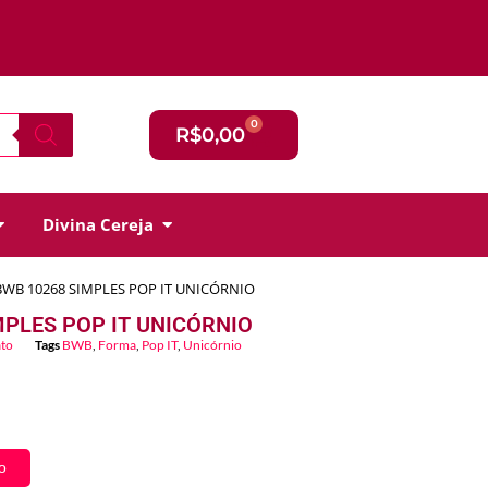
0
R$
0,00
Divina Cereja
WB 10268 SIMPLES POP IT UNICÓRNIO
PLES POP IT UNICÓRNIO
ato
Tags
BWB
,
Forma
,
Pop IT
,
Unicórnio
o