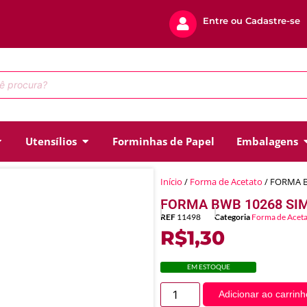
Entre ou Cadastre-se
Utensílios
Forminhas de Papel
Embalagens
Início
/
Forma de Acetato
/ FORMA B
FORMA BWB 10268 SIM
REF
11498
Categoria
Forma de Acet
R$
1,30
EM ESTOQUE
Adicionar ao carrinh