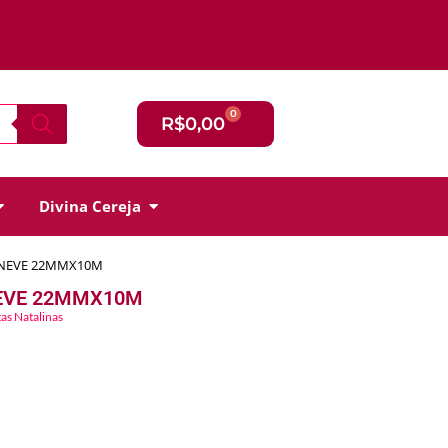
0
R$
0,00
Divina Cereja
E NEVE 22MMX10M
NEVE 22MMX10M
tas Natalinas