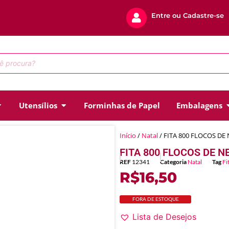
Entre ou Cadastre-se
Utensílios
Forminhas de Papel
Embalagens
Início
/
Natal
/ FITA 800 FLOCOS D
FITA 800 FLOCOS DE 
REF
12341
Categoria
Natal
Tag
Fi
R$
16,50
FORA DE ESTOQUE
Lista de Desejos