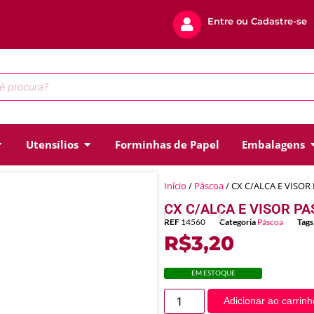
Entre ou Cadastre-se
Utensílios
Forminhas de Papel
Embalagens
Início
/
Páscoa
/ CX C/ALCA E VISOR
CX C/ALCA E VISOR PA
REF
14560
Categoria
Páscoa
Tags
R$
3,20
EM ESTOQUE
Adicionar ao carrinh