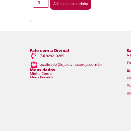
Adicionar ao carrinho
Fale com a Divina!
S
A 
(51) 9292-0289
Tr
qualidade@loja.divinacereja.com.br
Meus dados
En
Minha Conta
Meus Pedidos
P
Po
Bl