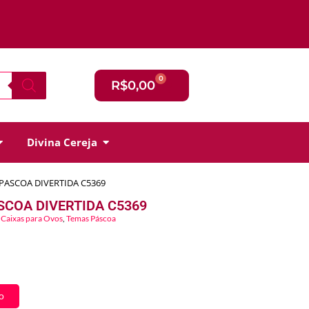
0
R$
0,00
Divina Cereja
 PASCOA DIVERTIDA C5369
SCOA DIVERTIDA C5369
Caixas para Ovos
,
Temas Páscoa
o