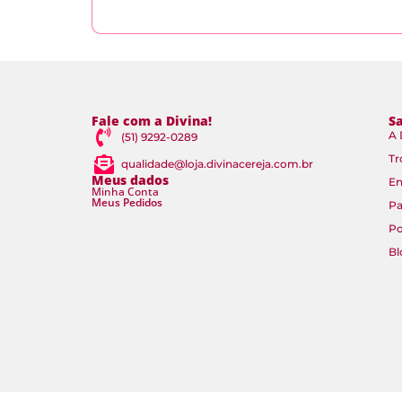
Fale com a Divina!
S
A 
(51) 9292-0289
Tr
qualidade@loja.divinacereja.com.br
Meus dados
En
Minha Conta
Meus Pedidos
P
Po
Bl