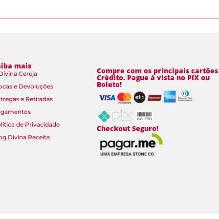
aiba mais
Compre com os principais cartões
Divina Cereja
Crédito. Pague à vista no PIX ou
Boleto!
ocas e Devoluções
tregas e Retiradas
agamentos
lítica de Privacidade
Checkout Seguro!
og Divina Receita