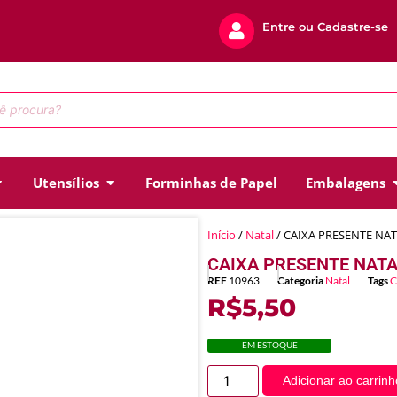
Entre ou Cadastre-se
Utensílios
Forminhas de Papel
Embalagens
Início
/
Natal
/ CAIXA PRESENTE NAT
CAIXA PRESENTE NATA
REF
10963
Categoria
Natal
Tags
C
R$
5,50
EM ESTOQUE
Adicionar ao carrinh