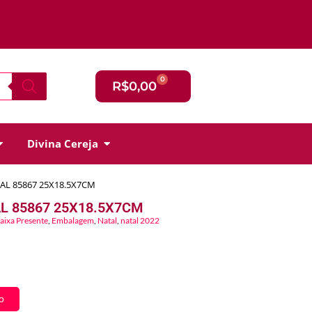
0
R$
0,00
Divina Cereja
AL 85867 25X18.5X7CM
L 85867 25X18.5X7CM
aixa Presente
,
Embalagem
,
Natal
,
natal 2022
o