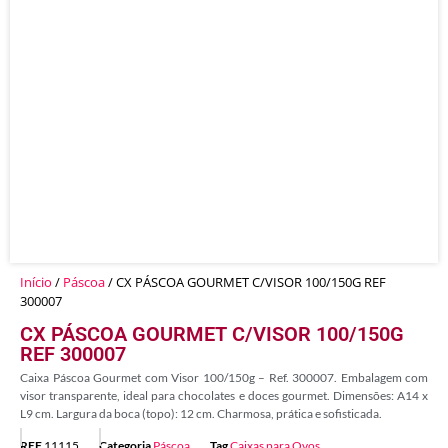
Início
/
Páscoa
/ CX PÁSCOA GOURMET C/VISOR 100/150G REF
300007
CX PÁSCOA GOURMET C/VISOR 100/150G
REF 300007
Caixa Páscoa Gourmet com Visor 100/150g – Ref. 300007. Embalagem com
visor transparente, ideal para chocolates e doces gourmet. Dimensões: A14 x
L9 cm. Largura da boca (topo): 12 cm. Charmosa, prática e sofisticada.
REF
11115
Categoria
Páscoa
Tag
Caixas para Ovos