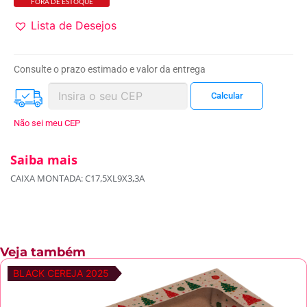
FORA DE ESTOQUE
Lista de Desejos
Consulte o prazo estimado e valor da entrega
Não sei meu CEP
Saiba mais
CAIXA MONTADA: C17,5XL9X3,3A
Veja também
BLACK CEREJA 2025
BLACK CEREJA 2025