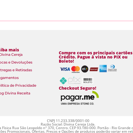
aiba mais
Compre com os principais cartões
Divina Cereja
Crédito. Pague à vista no PIX ou
Boleto!
ocas e Devoluções
tregas e Retiradas
agamentos
lítica de Privacidade
Checkout Seguro!
og Divina Receita
CNPJ 11.233.338/0001-00
Razão Social: Divina Cereja Ltda.
a Física Rua São Leopoldo nº 370, Centro. CEP 93.180-000. Portão - Rio Grande 
es Promocionais, Ofertas, Preços e Opções de produtos poderão variar em relaç