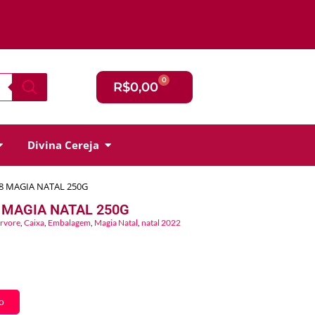
0
R$
0,00
Divina Cereja
8 MAGIA NATAL 250G
 MAGIA NATAL 250G
rvore
,
Caixa
,
Embalagem
,
Magia Natal
,
natal 2022
o