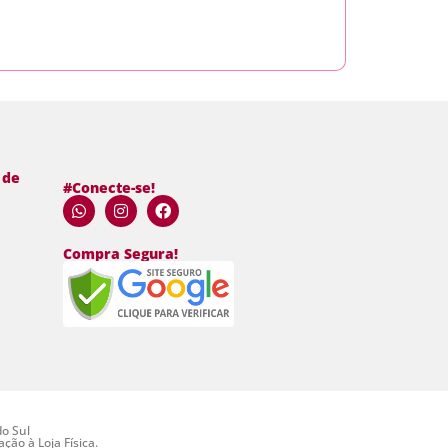
 de
#Conecte-se!
Compra Segura!
do Sul
ão à Loja Física.