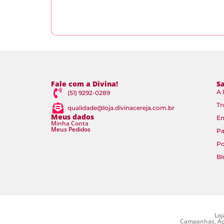
Fale com a Divina!
S
A 
(51) 9292-0289
Tr
qualidade@loja.divinacereja.com.br
Meus dados
En
Minha Conta
Meus Pedidos
P
Po
Bl
Loj
Campanhas, Açõ