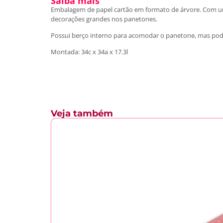
Saiba mais
Embalagem de papel cartão em formato de árvore. Com um d
decorações grandes nos panetones.
Possui berço interno para acomodar o panetone, mas pod
Montada: 34c x 34a x 17.3l
Veja também