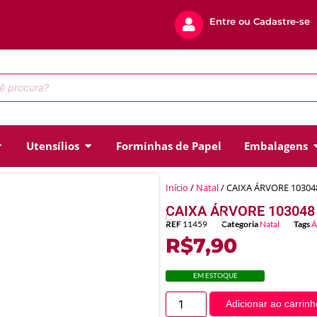
Entre ou Cadastre-se
Utensílios
Forminhas de Papel
Embalagens
Início
/
Natal
/ CAIXA ÁRVORE 10304
CAIXA ÁRVORE 103048
REF
11459
Categoria
Natal
Tags
Á
R$
7,90
EM ESTOQUE
Adicionar ao carrinh