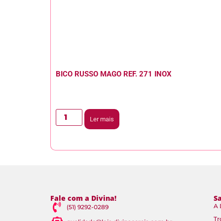
BICO RUSSO MAGO REF. 271 INOX
Ler mais
Fale com a Divina!
S
A 
(51) 9292-0289
Tr