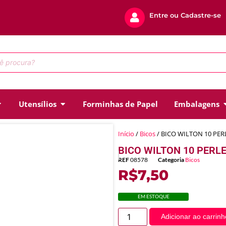
Entre ou Cadastre-se
Utensílios
Forminhas de Papel
Embalagens
Início
/
Bicos
/ BICO WILTON 10 PER
BICO WILTON 10 PERL
REF
08578
Categoria
Bicos
R$
7,50
EM ESTOQUE
Adicionar ao carrinh