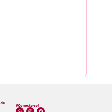
BICO RUSSO 
Ler
 de
#Conecte-se!