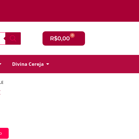
0
R$
0,00
Divina Cereja
LE
E
o